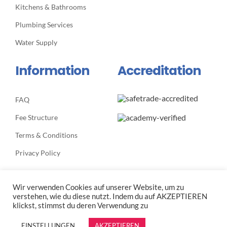
Kitchens & Bathrooms
Plumbing Services
Water Supply
Information
Accreditation
FAQ
Fee Structure
Terms & Conditions
Privacy Policy
Wir verwenden Cookies auf unserer Website, um zu
verstehen, wie du diese nutzt. Indem du auf AKZEPTIEREN
klickst, stimmst du deren Verwendung zu
© Copyright 2012 -
2026 |
Avada Website Builder
by
ThemeFusion
| All Rights Reserved | Powered by
WordPress
EINSTELLUNGEN
AKZEPTIEREN