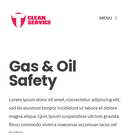
Zum
Inhalt
MENU
springen
STARTSEITE
Gas & Oil
LEISTUNGEN
Safety
IMPRESSUM & DSGVO
Lorem ipsum dolor sit amet, consectetur adipiscing elit,
KONTAKT
sed do eiusmod tempor incididunt ut labore et dolore
magna aliqua. Quis ipsum suspendisse ultrices gravida.
Risus commodo viverra maecenas accumsan lacus vel
facilisis.