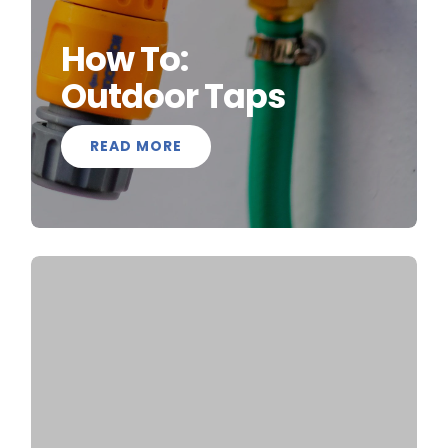
How To:
Outdoor Taps
READ MORE