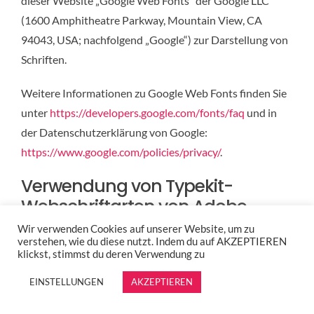
dieser Website „Google Web Fonts“ der Google LLC
(1600 Amphitheatre Parkway, Mountain View, CA
94043, USA; nachfolgend „Google“) zur Darstellung von
Schriften.
Weitere Informationen zu Google Web Fonts finden Sie
unter
https://developers.google.com/fonts/faq
und in
der Datenschutzerklärung von Google:
https://www.google.com/policies/privacy/
.
Verwendung von Typekit-
Webschriftarten von Adobe
Fonts
Wir verwenden Cookies auf unserer Website, um zu
verstehen, wie du diese nutzt. Indem du auf AKZEPTIEREN
Wir setzen Typekit-Webschriftarten von Adobe Fonts
klickst, stimmst du deren Verwendung zu
zur visuellen Gestaltung unserer Website ein. Adobe
EINSTELLUNGEN
AKZEPTIEREN
Fonts ist ein Dienst der Adobe Systems Software Ireland
Companies (4-6 Riverwalk, Citywest Business Campus,