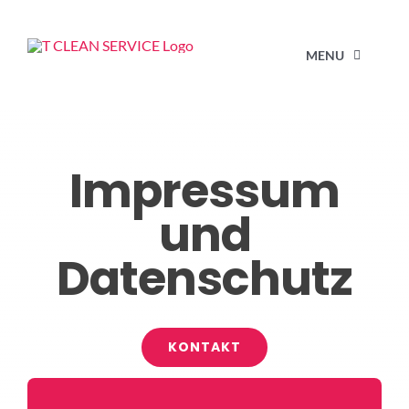
Zum
Inhalt
MENU
springen
STAR
Impressum
LEIS
und
IMPRESS
Datenschutz
KO
KONTAKT