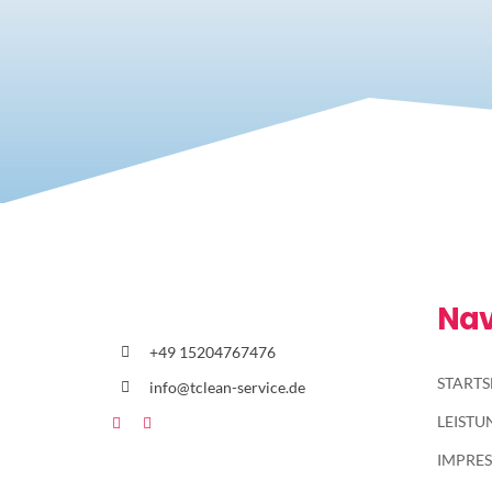
Nav
+49 15204767476
STARTS
info@tclean-service.de
LEIST
IMPRE