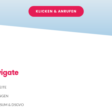
KLICKEN & ANRUFEN
igate
EITE
UNGEN
SSUM & DSGVO