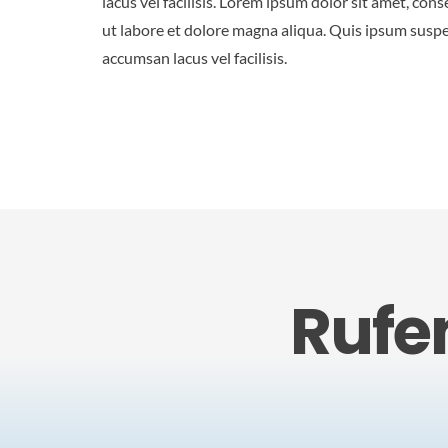
lacus vel facilisis. Lorem ipsum dolor sit amet, con
ut labore et dolore magna aliqua. Quis ipsum susp
accumsan lacus vel facilisis.
Rufe