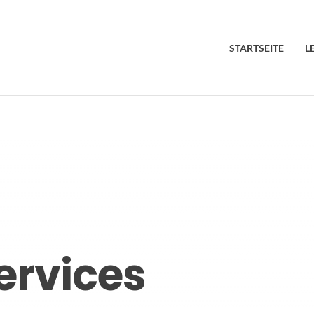
STARTSEITE
L
ervices